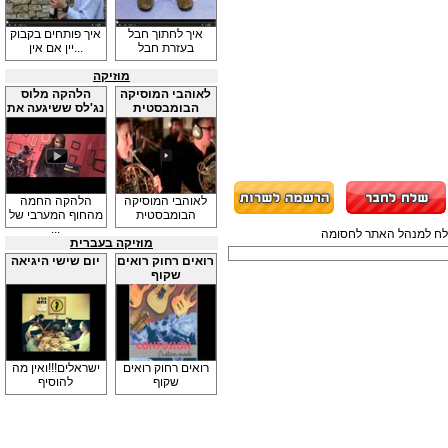
איך לחתוך חבל
איך פותחים בקבוק
בעזרת חבל
יין אם אין...
מוזיקה
לאוהבי המוסיקה
הלהקה מלוס
הבומבסטית
נג'לס ששיגעה את
...
לאוהבי המוסיקה
הלהקה החמה
הבומבסטית
מהחוף המערבי של
...
תשלח למנהל האתר לחסומה
מוזיקה בעברית
רואים רחוק רואים
יום שישי היגיאה
שקוף
רואים רחוק רואים
ישראלים!!!ואין מה
שקוף
להוסיף