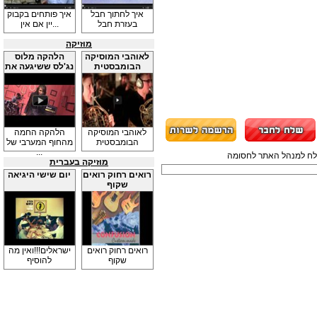
איך לחתוך חבל
איך פותחים בקבוק
בעזרת חבל
יין אם אין...
מוזיקה
לאוהבי המוסיקה
הלהקה מלוס
הבומבסטית
נג'לס ששיגעה את
...
לאוהבי המוסיקה
הלהקה החמה
הבומבסטית
מהחוף המערבי של
...
תשלח למנהל האתר לחסומה
מוזיקה בעברית
רואים רחוק רואים
יום שישי היגיאה
שקוף
רואים רחוק רואים
ישראלים!!!ואין מה
שקוף
להוסיף