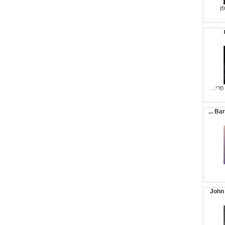
ן
רי...
Barr
John