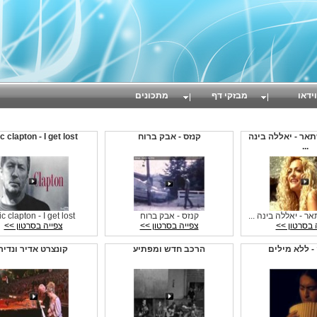
וידאו
מבזקי דף
מתכונים
אר - יאללה בינה
קנזס - אבק ברוח
c clapton - I get lost
...
ר - יאללה בינה ...
קנזס - אבק ברוח
ic clapton - I get lost
 בסרטון >>
צפייה בסרטון >>
צפייה בסרטון >>
- ללא מילים
הרכב חדש ומפתיע
קונצרט אדיר ונדיר