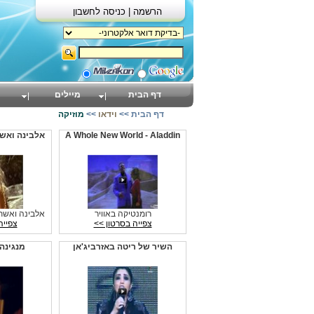
הרשמה |
כניסה לחשבון
דף הבית
מיילים
דף הבית
>>
וידאו
>>
מוזיקה
A Whole New World - Aladdin
אלבינה ואשת
רומנטיקה באוויר
אלבינה ואשתא
צפייה בסרטון >>
צפייה
השיר של ריטה באזרביג'אן
מנגינה 