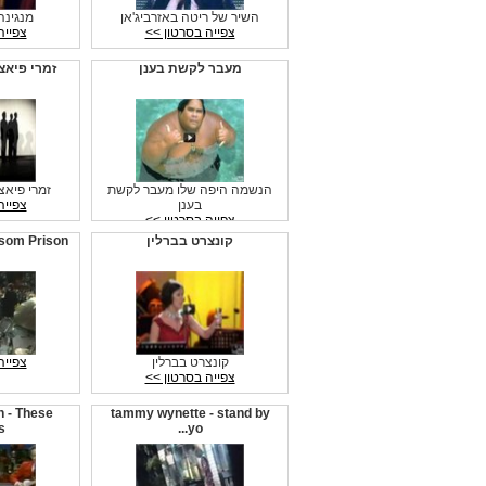
השיר של ריטה באזרביג'אן
מנגינה
צפייה בסרטון >>
צפייה
מעבר לקשת בענן
זמרי פיאצולה ngo
הנשמה היפה שלו מעבר לקשת
זמרי פיאצולה ngo
בענן
צפייה
צפייה בסרטון >>
קונצרט בברלין
lsom Prison
קונצרט בברלין
צפייה
צפייה בסרטון >>
 - These
tammy wynette - stand by
..
yo...