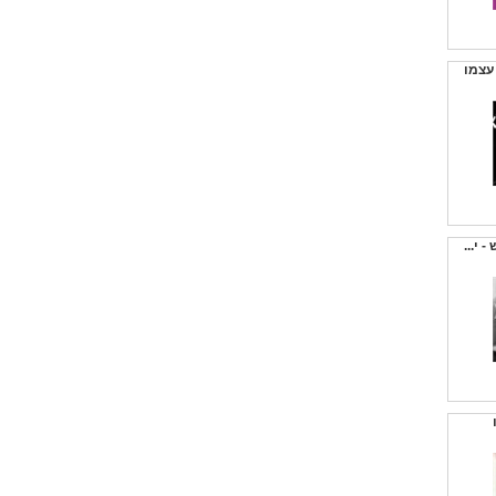
עצמו
 י...