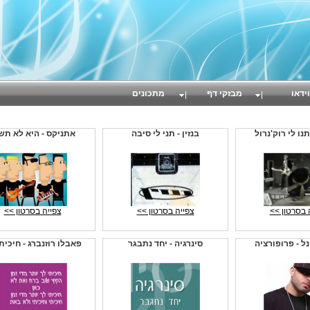
וידאו
מבזקי דף
מתכונים
נו לי רוק'נרול
בנזין - תני לי סיבה
אתניקס - היא לא תש
 בסרטון >>
צפייה בסרטון >>
צפייה בסרטון >>
ל - פרופורציה
סינרגיה - יחד נתבגר
פאבלו רוזנברג - חיכית