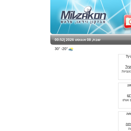
שבת, 08 אוגוסט 2026 |
00:52
20°- 30°
ין?
צויות
טן
 אותו
חה
ה