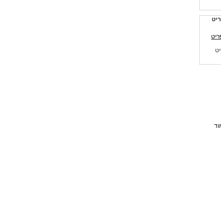
יט
יט
וד