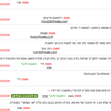
מאת:
אני!
/04/2008
מאת:
ירדננננננימייקינס
/04/2008
(hrsi200@walla.com})
 שעשוע בתמונה, למעשה די מדכא.
מאת:
שקופה
/04/2008
(jocie1@walla.co.il)
נראה מאוד לא אסטטי ולא יפה. מה לעשות ככה אני חושבת.
מאת:
רותי זוהר
/04/2008
(ruty50@walla.com)
! מצטער לתקן לך שגיאת כתיב טבור נכתב כך (ולא תבור) אחרת נחשוב שמא את מתכוונת ל-הר
מאת:
דדי
כתגובה לדברי
/04/2008
שחר
י מתפלא על תגובתכן!!!
מאת:
דדי
/04/2008
...
ות שיש נשים שזה מפריע להן עדיין מחשבה יפה דודו
מאת:
sara
כתגובה לדברי
אחת
/04/2008
י שלא הבין: זה התבור של האימא, וכאילו התינוק בבטן כתב עליה "אני מצטער" באנגלית..
מאת:
שחר
/04/2008