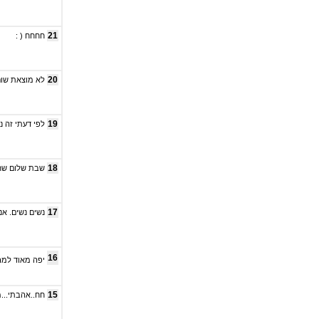
21
חחחח ( :
20
לא מוצאת שום
19
לפי דעתי זה 
18
שבת שלום שחר
17
נשים נשים. אנ
16
יפה מאוד למר
15
חח..אהבתי...מ