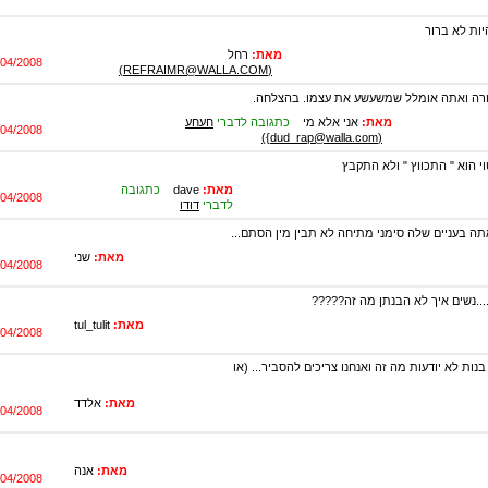
יות לא ברור
מאת:
רחל
/04/2008
(REFRAIMR@WALLA.COM)
פורה ואתה אומלל שמשעשע את עצמו. בהצלחה.
מאת:
אני אלא מי
כתגובה לדברי
חעחע
/04/2008
(dud_rap@walla.com})
י הוא " התכווץ " ולא התקבץ
מאת:
dave
כתגובה
/04/2008
לדברי
דודו
ה בעניים שלה סימני מתיחה לא תבין מין הסתם...
מאת:
שני
/04/2008
...נשים איך לא הבנתן מה זה?????
מאת:
tul_tulit
/04/2008
נות לא יודעות מה זה ואנחנו צריכים להסביר... (או
מאת:
אלדד
/04/2008
מאת:
אנה
/04/2008