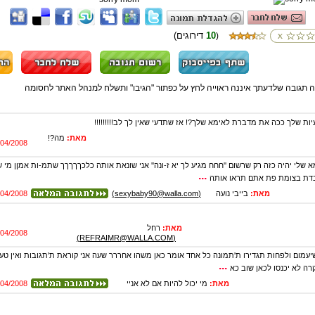
10
(דירוגים
)
ה תגובה שלדעתך איננה ראוייה לחץ על כפתור "הגיבו" ותשלח למנהל האתר לחסומה
ות שלך ככה את מדברת לאימא שלך?! אז שתדעי שאין לך לב!!!!!!!!!
מאת:
מה?!
/04/2008
א שלי יהיה כזה רק שרשום ''חחח מגיע לך יא ז-ונה'' אני שונאת אותה כלכךךךךך שתמ-ות אמןן מי
...
בדת בצומת פת אתם תראו אותה
מאת:
בייבי נועה
(sexybaby90@walla.com)
/04/2008
מאת:
רחל
/04/2008
(REFRAIMR@WALLA.COM)
 שיעמום ולפחות תגדירו ת'תמונה כל אחד אומר כאן משהו אחררר שעה אני קוראת ת'תגובות ואין ט
...
רה לא יכנסו לכאן שוב כא
מאת:
מי יכול להיות אם לא אניי
/04/2008