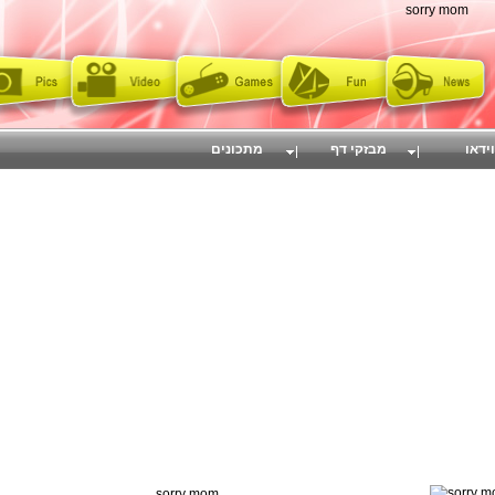
sorry mom
וידאו
מבזקי דף
מתכונים
sorry mom