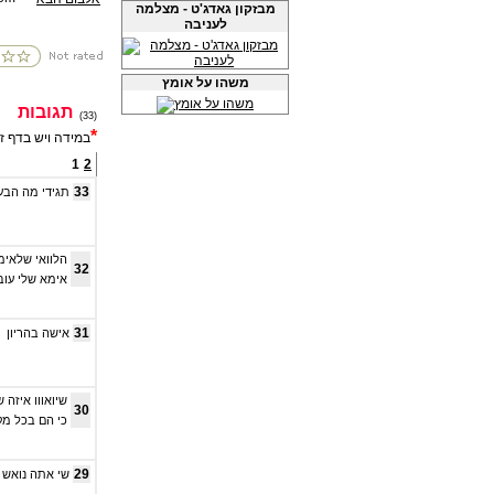
מבזקון גאדג'ט - מצלמה
לעניבה
משהו על אומץ
תגובות
(33)
*
במידה ויש בדף ז
1
2
33
תגידי מה הבעי
הלוואי שלאימ
32
אימא שלי עו
31
אישה בהריון
שיואווו איזה
30
כי הם בכל מק
29
שי אתה נואש