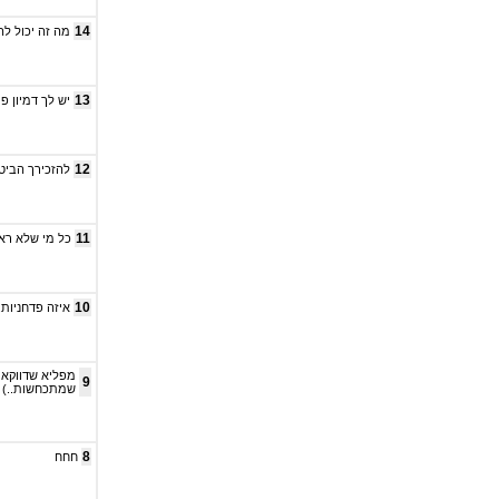
14
מה זה יכול לה
13
יש לך דמיון 
12
להזכירך הביטו
11
כל מי שלא ראת
10
איזה פדחניות.
מפליא שדווקא ב
9
שמתכחשות..)
8
חחח