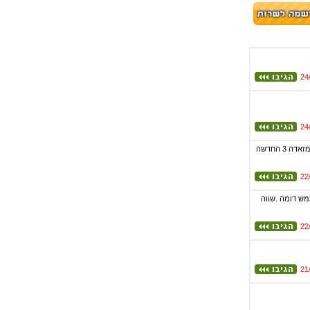
24
24
ומי שהיה בתערוכת האוטומוטור יכול לראות את המכונית שמאזדה הוציאה הפנסים של האוטו והחזית שלו יהיו במזאדה 3 החדשה
22
ו מוציאים דגם ממש דומה .שווה
22
21