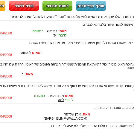
ה תגובה שלדעתך איננה ראוייה לחץ על כפתור "הגיבו" ותשלח למנהל האתר לחסומה
אשמח לקשר איתך בלבד לא לגברים
מאת:
ליאתוש
כתגובה
/04/2008
לדברי
ויקי
י מה שאת רושמת כל הזמן מצאת חן בעיניי מאוד אם את בעניין נשים אשמח
מאת:
ליאתוש
/04/2008
מאת:
בן
/04/2008
תגובה לליזה (מספר 5) חכי שתראי את הדגמים שיגיעו בסוף 2009 ותביני שהוא לא חי בסרט. רנ
מאת:
מבינה קצת
כתגובה
/04/2008
לדברי
ליזה
בוב.... אהבתי חזק ביותר...
מאת:
אלין שלייפר
/04/2008
(BARBI_ELIN@WALLA.COM)
סרט שאתה חי בו . בחלום הכי יפה שלך, לא יהיה לך כזה רכב