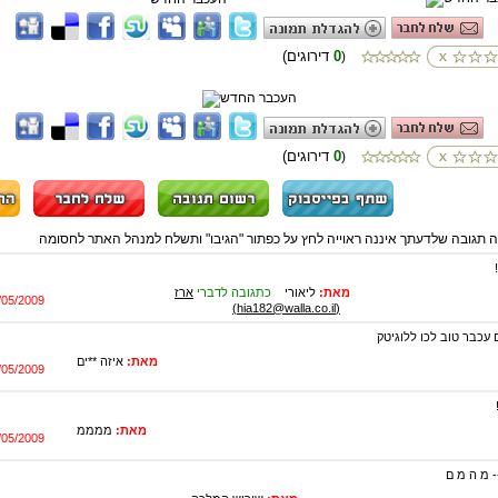
0
(דירוגים
)
0
(דירוגים
)
ה תגובה שלדעתך איננה ראוייה לחץ על כפתור "הגיבו" ותשלח למנהל האתר לחסומה
מאת:
ליאורי
כתגובה לדברי
ארז
/05/2009
(hia182@walla.co.il)
עכבר טוב לכו ללוגיטק
מאת:
איזה **ים
/05/2009
מאת:
ממממ
/05/2009
 מ ה מ ם