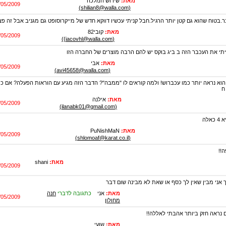
מאת:
שירוש המלכה
/05/2009
(shilian8@walla.com)
בטוח שהוא גם קטן יותר הרגיל.חבל קניתי עכשיו דווקא חדש של מייקרוסופט גם מגניב אבל זה פצ
מאת:
קובי82
/05/2009
(iacovhl@walla.com})
יתי את העכבר הזה ב ביג בוקס יש להם הרבה מוצרים של החברה הזו
מאת:
אבי
/05/2009
(avi45658@walla.com)
הוא נראה יותר כמו עכברוש! ולמה קוראים לו "ממבה"? הדבר הזה מגיע עם הוראות הפעלה? אם כן,
ח
מאת:
אילנה
/05/2009
(ilanabk01@gmail.com)
אלה
מאת:
PuNishMaN
/05/2009
(shlomoaf@karat.co.il)
!!
מאת:
shani
/05/2009
אני מבין שאין לך כסף או שאת לא מבינה שום דבר
מאת:
אני
כתגובה לדברי
חנה
/05/2009
מחולון
 נראה חזק ביותר אהבתי לאללה!!
מאת:
שועי