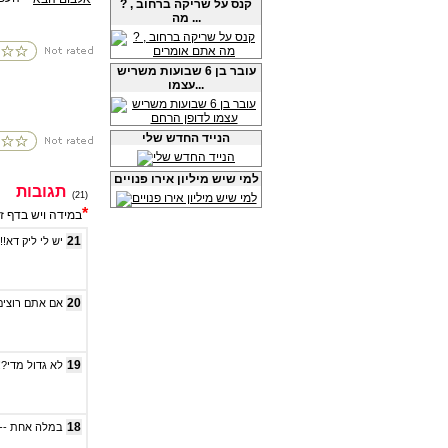
? קנס על שריקה ברחוב ,
מה ...
עובר בן 6 שבועות משריש
עצמו...
הנייד החדש שלי
למי שיש מיליון אירו פנויים
תגובות
(21)
*
במידה ויש בדף ז
21
יש לי ליק דא!!!
20
אם אתם רוצים 
19
לא גדול מדי?!
18
במלה אחת ---