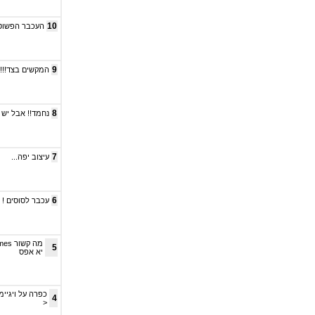
10
העכבר הפשוט 
9
המקשים בצד!!!!!!
8
נחמד!! אבל יש ה
7
עיצוב יפה...
6
עכבר לסוסים ! מז
5
יא אפס
4
<