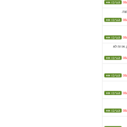
06
צה.
06
06
 אז זה לא
06
06
06
06