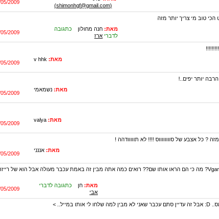
/05/2009
(shimonhgf@gmail.com)
הכי טוב מי צריך יותר מזה
מאת:
חנה מחולון
כתגובה
/05/2009
לדברי
ארז
!!!!!!
מאת:
v hhk
/05/2009
רבה יותר יפים..!
מאת:
נשמאמי
/05/2009
מאת:
valya
/05/2009
ה ? כל אצבע של סווווווווס !!!! לא תווווודהה !
מאת:
אננני
/05/2009
מה קשור Vgames? מה כי הם הראו אותו שם?? רואים כמה אתה מבין זה באמת עכבר מעולה אבל הוא של רייז
מאת:
חן
כתגובה לדברי
/05/2009
אבי
כפרה על ויגיימס.. D: אבל זה עדיין סתם עכבר שאני לא מבין למה שלחו לי אותו במייל.. >