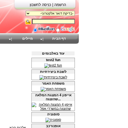
הרשמה |
כניסה לחשבון
דף הבית
מיילים
עוד באלבומים
test2 fun
לשבת ביצירתיות
משפחת האמר
אייפון 4 המצגת המלאה
שהוצגה...
סופגניה
אופנורכב
אלבום הבא