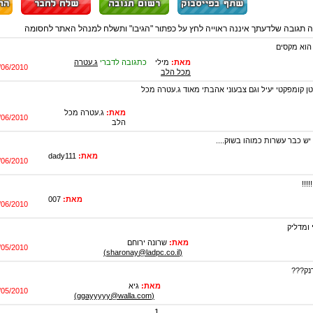
ה תגובה שלדעתך איננה ראוייה לחץ על כפתור "הגיבו" ותשלח למנהל האתר לחסומה
 הוא מקסים
מאת:
מילי
כתגובה לדברי
ג.עטרה
/06/2010
מכל הלב
 קומפקטי יעיל וגם צבעוני אהבתי מאוד ג.עטרה מכל
מאת:
ג.עטרה מכל
/06/2010
הלב
יש כבר עשרות כמוהו בשוק....
מאת:
dady111
/06/2010
!!!
מאת:
007
/06/2010
 ומדליק
מאת:
שרונה ירוחם
/05/2010
(sharonay@ladpc.co.il)
נק???
מאת:
גיא
/05/2010
(ggayyyyy@walla.com)
1