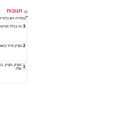
תגובות
(3)
*
במידה ויש בדף ז
3
זה בכלל מורטוד
2
נקניק גדול ובש
נקניק, נקניק. 
1
שלו.