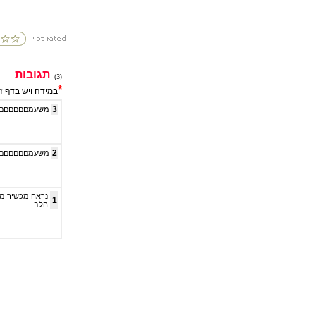
תגובות
(3)
*
במידה ויש בדף ז
3
משעמםםםםםםםם
2
משעמםםםםםםםם
נראה מכשיר מא
1
הלב