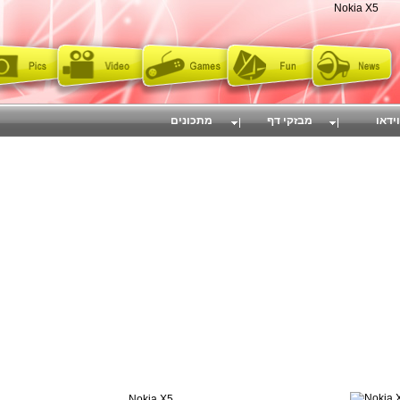
Nokia X5
וידאו
מבזקי דף
מתכונים
Nokia X5