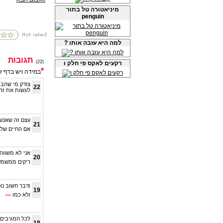
מיניאטורה טל בתור
penguin
? למה היא עזבה אותו
תגובות
(22)
רקעים לאקס פי חלק ו
*
במידה ויש בדף ז
צודק מי שהביא
22
לעשות את זה
עצם זה שאנשי
21
אם החיים של
אני לא משווה
20
ריקים ממשמעו
ודבר חשוב נו
19
...
ולא כמו
לכל המגיבים 