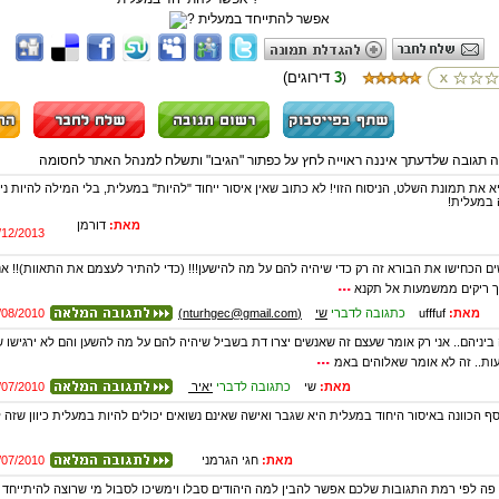
3
(דירוגים
)
ה תגובה שלדעתך איננה ראוייה לחץ על כפתור "הגיבו" ותשלח למנהל האתר לחסומה
 את תמונת השלט, הניסוח הזוי! לא כתוב שאין איסור ייחוד "להיות" במעלית, בלי המילה להיות ני
 במעלית!
מאת:
דורמן
/12/2013
ם הכחישו את הבורא זה רק כדי שיהיה להם על מה להישען!!! (כדי להתיר לעצמם את התאוות)!! אנחנו
...
ך ריקים ממשמעות אל תקנא
מאת:
ufffuf
כתגובה לדברי
שי
(nturhgec@gmail.com)
/08/2010
 ביניהם.. אני רק אומר שעצם זה שאנשים יצרו דת בשביל שיהיה להם על מה להשען והם לא ירגישו
...
ת.. זה לא אומר שאלוהים באמ
מאת:
שי
כתגובה לדברי
יאיר
/07/2010
סף הכוונה באיסור היחוד במעלית היא שגבר ואישה שאינם נשואים יכולים להיות במעלית כיוון שזה 
מאת:
חגי הגרמני
/07/2010
פה לפי רמת התגובות שלכם אפשר להבין למה היהודים סבלו וימשיכו לסבול מי שרוצה להיתייחד