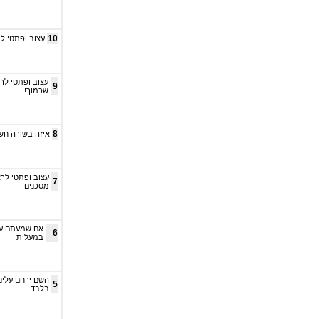
10
עצוב ופתטי לראות שבמאה ה-21 יש עו
9
שכמוך!
8
איזה בשורה חשו
7
מסכנים!
אם שמעתם על 
6
במעלית
השם ירחם עלינו,
5
בלבד.