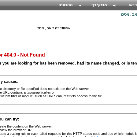
וידאו
מבזקי דף
מתכונים
אב , מסכן
אאווווץ' זה כואב , מסכן