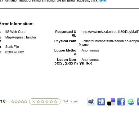
אאווווץ' זה כואב , מסכן
0
(דירוגים
)