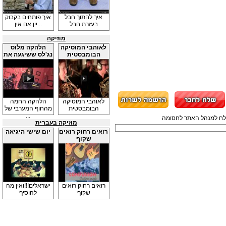
איך לחתוך חבל
איך פותחים בקבוק
בעזרת חבל
יין אם אין...
מוזיקה
לאוהבי המוסיקה
הלהקה מלוס
הבומבסטית
נג'לס ששיגעה את
...
לאוהבי המוסיקה
הלהקה החמה
הבומבסטית
מהחוף המערבי של
...
תשלח למנהל האתר לחסומה
מוזיקה בעברית
רואים רחוק רואים
יום שישי היגיאה
שקוף
רואים רחוק רואים
ישראלים!!!ואין מה
שקוף
להוסיף