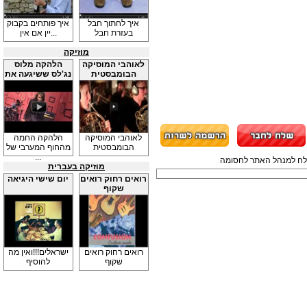
איך לחתוך חבל
איך פותחים בקבוק
בעזרת חבל
יין אם אין...
מוזיקה
לאוהבי המוסיקה
הלהקה מלוס
הבומבסטית
נג'לס ששיגעה את
...
לאוהבי המוסיקה
הלהקה החמה
הבומבסטית
מהחוף המערבי של
...
תשלח למנהל האתר לחסומה
מוזיקה בעברית
רואים רחוק רואים
יום שישי היגיאה
שקוף
רואים רחוק רואים
ישראלים!!!ואין מה
שקוף
להוסיף