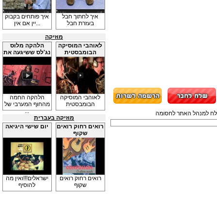
איך לחתוך חבל
איך פותחים בקבוק
בעזרת חבל
יין אם אין...
מוזיקה
לאוהבי המוסיקה
הלהקה מלוס
הבומבסטית
נג'לס ששיגעה את
...
לאוהבי המוסיקה
הלהקה החמה
הבומבסטית
מהחוף המערבי של
...
תשלח למנהל האתר לחסומה
מוזיקה בעברית
רואים רחוק רואים
יום שישי היגיאה
שקוף
רואים רחוק רואים
ישראלים!!!ואין מה
שקוף
להוסיף