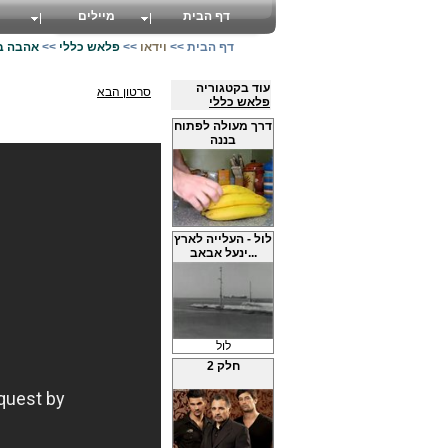
דף הבית
מיילים
דף הבית
>>
וידאו
>>
פלאש כללי
>>
אהבה ב
עוד בקטגוריה
סרטון הבא
פלאש כללי
דרך מעולה לפתוח
בננה
לול - העלייה לארץ
ינעל אבאב...
לול
חלק 2