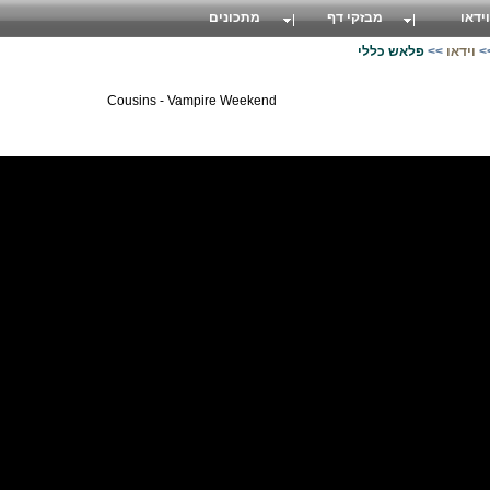
וידאו
מבזקי דף
מתכונים
>
וידאו
>>
פלאש כללי
Cousins - Vampire Weekend