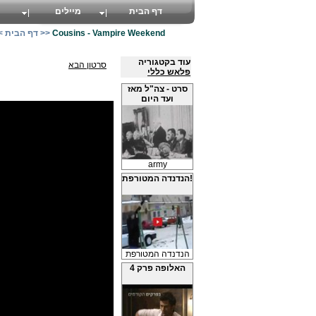
דף הבית
מיילים
Cousins - Vampire Weekend
>>
דף הבית
>
עוד בקטגוריה
סרטון הבא
פלאש כללי
סרט - צה"ל מאז
ועד היום
army
הנדנדה המטורפת!
הנדנדה המטורפת
האלופה פרק 4