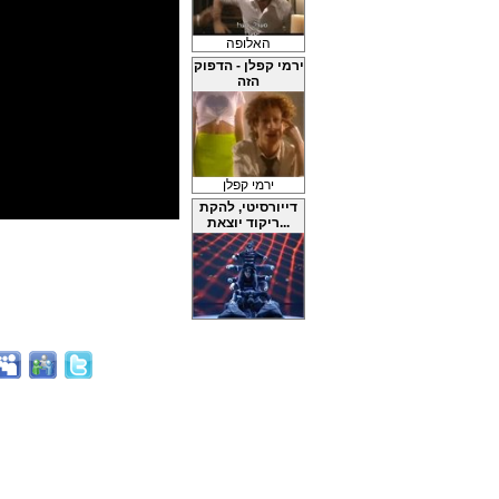
האלופה
ירמי קפלן - הדפוק
הזה
ירמי קפלן
דייורסיטי, להקת
ריקוד יוצאת...