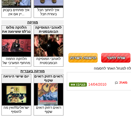
איך לחתוך חבל
איך פותחים בקבוק
בעזרת חבל
יין אם אין...
מוזיקה
לאוהבי המוסיקה
הלהקה מלוס
הבומבסטית
נג'לס ששיגעה את
...
לאוהבי המוסיקה
הלהקה החמה
הבומבסטית
מהחוף המערבי של
...
תשלח למנהל האתר לחסומה
מוזיקה בעברית
רואים רחוק רואים
יום שישי היגיאה
שקוף
מאת:
בן
14/04/2010
רואים רחוק רואים
ישראלים!!!ואין מה
שקוף
להוסיף