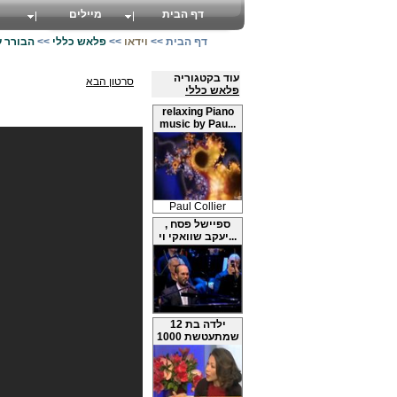
דף הבית
מיילים
דף הבית
>>
וידאו
>>
פלאש כללי
>>
הבורר עונה 3 - חלק מהסד
עוד בקטגוריה
סרטון הבא
פלאש כללי
relaxing Piano
music by Pau...
Paul Collier
ספיישל פסח ,
יעקב שוואקי וי...
ילדה בת 12
שמתעטשת 1000
פעם...