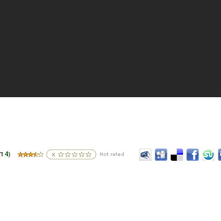
4
(דירוגים
)