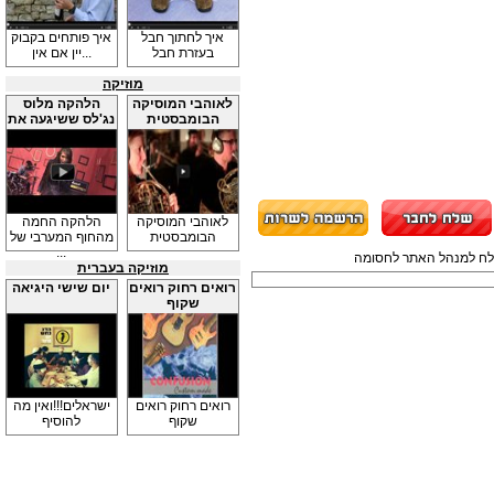
איך לחתוך חבל
איך פותחים בקבוק
בעזרת חבל
יין אם אין...
מוזיקה
לאוהבי המוסיקה
הלהקה מלוס
הבומבסטית
נג'לס ששיגעה את
...
לאוהבי המוסיקה
הלהקה החמה
הבומבסטית
מהחוף המערבי של
...
תשלח למנהל האתר לחסומה
מוזיקה בעברית
רואים רחוק רואים
יום שישי היגיאה
שקוף
רואים רחוק רואים
ישראלים!!!ואין מה
שקוף
להוסיף