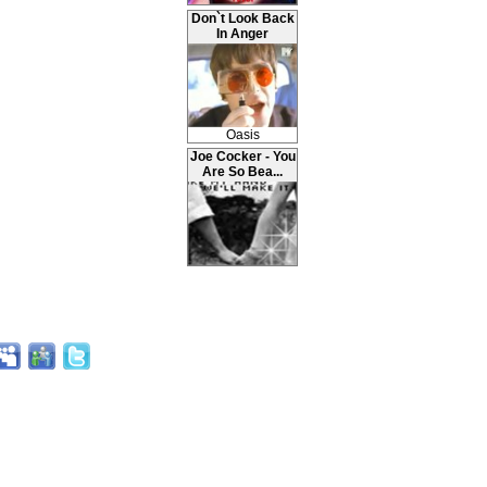
Don`t Look Back
In Anger
Oasis
Joe Cocker - You
Are So Bea...