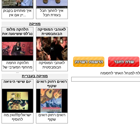
איך לחתוך חבל
איך פותחים בקבוק
בעזרת חבל
יין אם אין...
מוזיקה
לאוהבי המוסיקה
הלהקה מלוס
הבומבסטית
נג'לס ששיגעה את
...
לאוהבי המוסיקה
הלהקה החמה
הבומבסטית
מהחוף המערבי של
...
תשלח למנהל האתר לחסומה
מוזיקה בעברית
רואים רחוק רואים
יום שישי היגיאה
שקוף
רואים רחוק רואים
ישראלים!!!ואין מה
שקוף
להוסיף