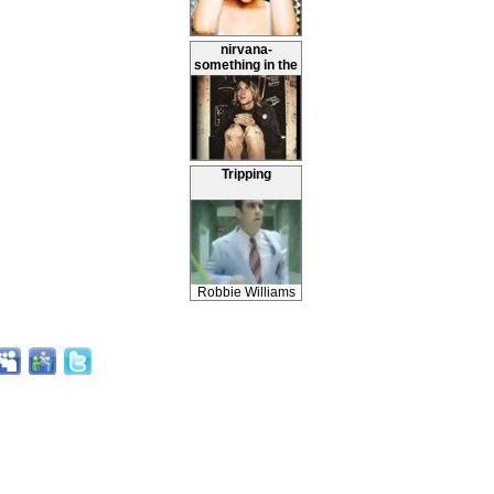
nirvana-
something in the
way
Tripping
Robbie Williams