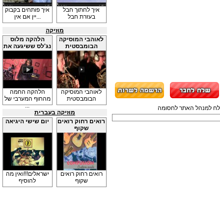
איך לחתוך חבל
איך פותחים בקבוק
בעזרת חבל
יין אם אין...
מוזיקה
לאוהבי המוסיקה
הלהקה מלוס
הבומבסטית
נג'לס ששיגעה את
...
לאוהבי המוסיקה
הלהקה החמה
הבומבסטית
מהחוף המערבי של
...
תשלח למנהל האתר לחסומה
מוזיקה בעברית
רואים רחוק רואים
יום שישי היגיאה
שקוף
רואים רחוק רואים
ישראלים!!!ואין מה
שקוף
להוסיף