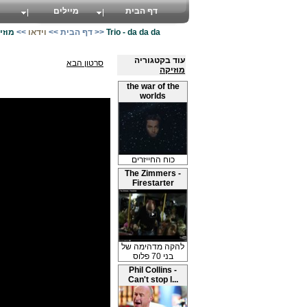
דף הבית
מיילים
Trio - da da da
>>
דף הבית
>>
וידאו
>>
מוזי
עוד בקטגוריה
סרטון הבא
מוזיקה
the war of the
worlds
כוח החייזרים
The Zimmers -
Firestarter
להקה מדהימה של
בני 70 פלוס
Phil Collins -
Can't stop l...