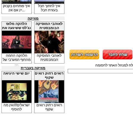
איך לחתוך חבל
איך פותחים בקבוק
בעזרת חבל
יין אם אין...
מוזיקה
לאוהבי המוסיקה
הלהקה מלוס
הבומבסטית
נג'לס ששיגעה את
...
לאוהבי המוסיקה
הלהקה החמה
הבומבסטית
מהחוף המערבי של
...
תשלח למנהל האתר לחסומה
מוזיקה בעברית
רואים רחוק רואים
יום שישי היגיאה
שקוף
רואים רחוק רואים
ישראלים!!!ואין מה
שקוף
להוסיף