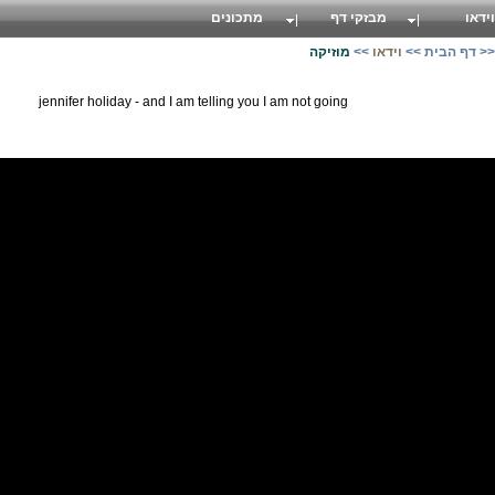
וידאו
מבזקי דף
מתכונים
>
דף הבית
>>
וידאו
>>
מוזיקה
jennifer holiday - and I am telling you I am not going