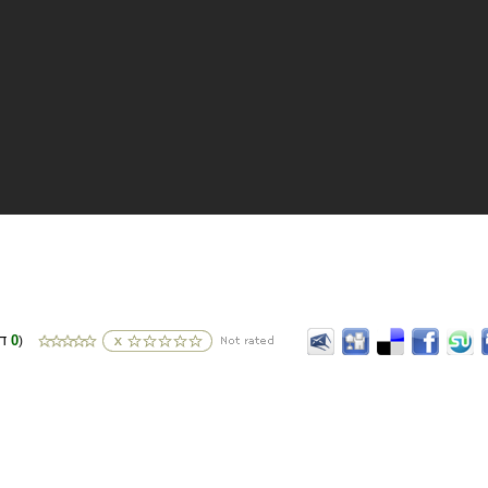
0
(דירוגים
)