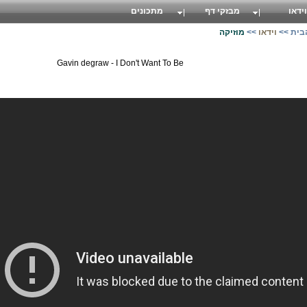
וידאו
מבזקי דף
מתכונים
בית
>>
וידאו
>>
מוזיקה
Gavin degraw - I Don't Want To Be