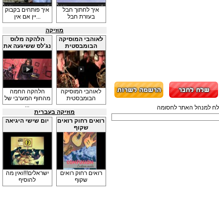
איך לחתוך חבל
איך פותחים בקבוק
בעזרת חבל
יין אם אין...
מוזיקה
לאוהבי המוסיקה
הלהקה מלוס
הבומבסטית
נג'לס ששיגעה את
...
לאוהבי המוסיקה
הלהקה החמה
הבומבסטית
מהחוף המערבי של
...
תשלח למנהל האתר לחסומה
מוזיקה בעברית
רואים רחוק רואים
יום שישי היגיאה
שקוף
רואים רחוק רואים
ישראלים!!!ואין מה
שקוף
להוסיף