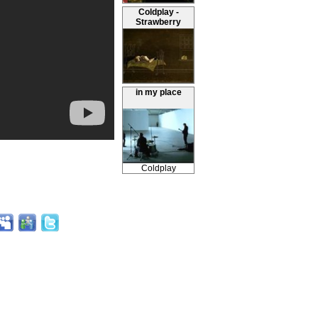
Coldplay -
Strawberry
Swing
in my place
Coldplay