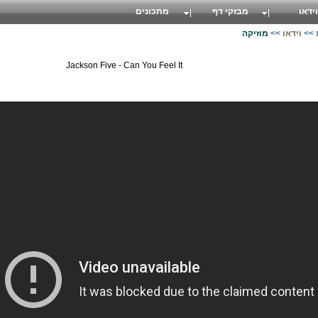
וידאו
מבזקי דף
מתכונים
>>
וידאו
>>
מוזיקה
Jackson Five - Can You Feel It