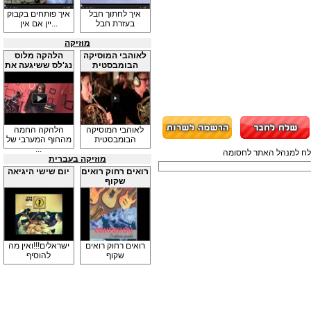
איך לחתוך חבל
איך פותחים בקבוק
בעזרת חבל
יין אם אין...
מוזיקה
לאוהבי המוסיקה
הלהקה מלוס
הבומבסטית
נג'לס ששיגעה את
...
לאוהבי המוסיקה
הלהקה החמה
הבומבסטית
מהחוף המערבי של
...
תשלח למנהל האתר לחסומה
מוזיקה בעברית
רואים רחוק רואים
יום שישי היגיאה
שקוף
רואים רחוק רואים
ישראלים!!!ואין מה
שקוף
להוסיף