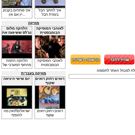
איך לחתוך חבל
איך פותחים בקבוק
בעזרת חבל
יין אם אין...
מוזיקה
לאוהבי המוסיקה
הלהקה מלוס
הבומבסטית
נג'לס ששיגעה את
...
לאוהבי המוסיקה
הלהקה החמה
הבומבסטית
מהחוף המערבי של
...
תשלח למנהל האתר לחסומה
מוזיקה בעברית
רואים רחוק רואים
יום שישי היגיאה
שקוף
רואים רחוק רואים
ישראלים!!!ואין מה
שקוף
להוסיף