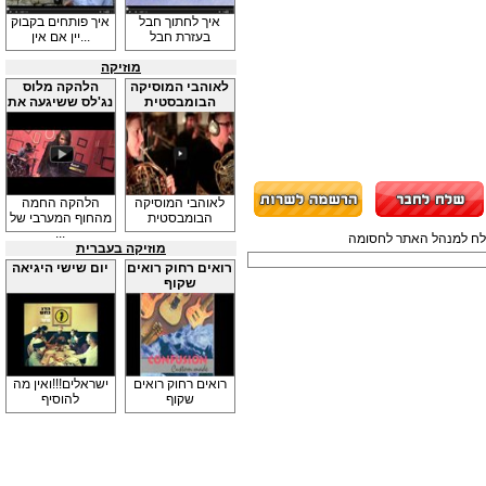
איך לחתוך חבל
איך פותחים בקבוק
בעזרת חבל
יין אם אין...
מוזיקה
לאוהבי המוסיקה
הלהקה מלוס
הבומבסטית
נג'לס ששיגעה את
...
לאוהבי המוסיקה
הלהקה החמה
הבומבסטית
מהחוף המערבי של
...
תשלח למנהל האתר לחסומה
מוזיקה בעברית
רואים רחוק רואים
יום שישי היגיאה
שקוף
רואים רחוק רואים
ישראלים!!!ואין מה
שקוף
להוסיף