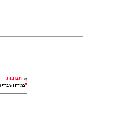
תגובות
(0)
*
במידה ויש בדף ז