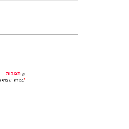
תגובות
(0)
*
במידה ויש בדף ז