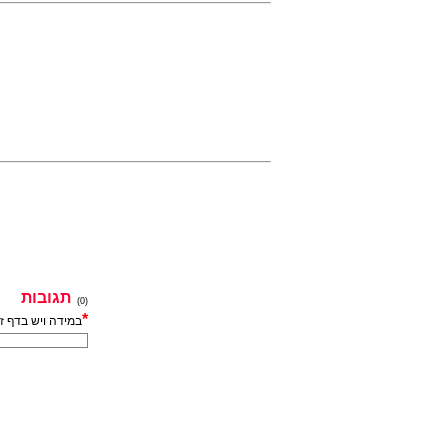
תגובות
(0)
*
במידה ויש בדף ז