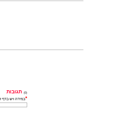
תגובות
(0)
*
במידה ויש בדף ז